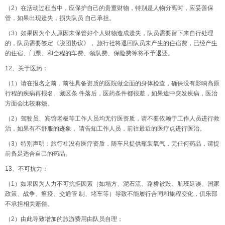
（2）在活动过程当中，应保护自己的贵重财物，特别是人物分离时，应妥善保
管，如果出现遗失，损失队员 自己承担。
（3）如果因为个人原因未保管好个人财物造成遗失，队员需要留下来自行处理
的，队员需要签定《脱团协议》， 旅行社将退回队员未产生的住宿费，已经产生
的住宿、门票、和全程的车费、领队费、保险费等将不予退还。
12、关于医药：
（1）请在报名之前，前往具备资质的医院做全面的身体检查，确保没有影响高原
行程的疾病再报名。藏区条 件落后，医药条件都很差，如果途中突发疾病，医治
方面会比较麻烦。
（2）驾驶员、宾馆老板等工作人员均无行医资质，请不要依赖于工作人员进行救
治，如果有不舒服的迹象， 请告知工作人员，前往最近的医疗点进行医治。
（3）特别声明：旅行社没有医疗资质，随车只提供瓶装氧气，无任何药品，请提
前备足适合自己的药品。
13、不可抗力：
（1）如果因为人力不可抗拒因素（如塌方、泥石流、路桥被毁、航班延误、国家
政策、战争、瘟疫、交通管 制、堵车等）导致不能履行合同和旅程变化，俱乐部
不承担相关赔偿。
（2）由此导致增加的旅游费用由队员自理；