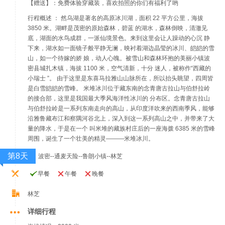
【赠送】：免费体验穿藏装，喜欢拍照的你们有福利了哟
行程概述 ： 然乌湖是著名的高原冰川湖，面积 22 平方公里，海拔
3850 米。湖畔是茂密的原始森林，碧蓝 的湖水，森林倒映，清澈见
底，湖面的水鸟成群，一派仙境景色。来到这里会让人躁动的心沉 静
下来，湖水如一面镜子般平静无澜，映衬着湖边晶莹的冰川、皑皑的雪
山，如一个待嫁的娇 娘，动人心魄。被雪山和森林环抱的美丽小镇波
密县城扎木镇，海拔 1100 米，空气清新，十分 迷人，被称作“西藏的
小瑞士 ”。 由于这里是东喜马拉雅山山脉所在，所以抬头眺望，四周皆
是白雪皑皑的雪峰。 米堆冰川位于藏东南的念青唐古拉山与伯舒拉岭
的接合部，这里是我国最大季风海洋性冰川的 分布区。念青唐古拉山
与伯舒拉岭是一系列东南走向的高山，从印度洋吹来的西南季风，能够
沿雅鲁藏布江和察隅河谷北上，深入到这一系列高山之中，并带来了大
量的降水，于是在一个 叫米堆的藏族村庄后的一座海拨 6385 米的雪峰
周围，诞生了一个壮美的精灵———米堆冰川。
第8天
波密--通麦天险--鲁朗小镇--林芝
早餐
午餐
晚餐
林芝
详细行程