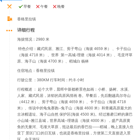
早餐
午餐
晚餐
香格里拉镇
详细行程
海拔情况：2980 米
特色介绍：藏式民居、雅江、剪子弯山（海拔 4659 米） 、卡子拉山
（海拔 4718 米） 、世界 第一高城-理塘（海拔 4014 米）、毛亚坪草
原、海子山（海拔 4700 米）、稻城白 杨林
住宿地点：香格里拉镇
行驶公里 ：380KM 行车时间：约 8 小时
行程概述 ： 起个大早，晨晖中新都桥景色如画：小桥、扬树、水溪、
人家、藏式民居，浓郁的高原风情画 卷。早餐后，先后翻越高尔寺山
（4412 米）、剪子弯山（海拔 4659 米）、卡子拉山（海拔 4718
米）、传说中的龟兔赛跑--兔子山（海拔 4600 米）和青藏高原最大的
古冰帽遗址、海子山自然 保护区(海拔 4500 米)。经过雅砻江畔的康巴
小山城--雅江县城，世界高城--理塘县（海拔 4000 米），盛产高原黄
鱼的无量河、毛垭大草原，抵达最后的香巴拉——稻城，晚上直接入住
亚丁 景区门口的日瓦镇，也就是香格里拉镇，方便第二天直接进入景
区，全天游玩。