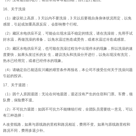
（3）没有遮挡的地方，请自带雨伞等遮挡物，自行进行遮挡。
16、关于洗澡
（1）建议初上高原，3 天以内不要洗澡，3 天以后要视自身身体状况而定，以免
感冒，引起或加重高原反应， 会影响整个行程。
（2）藏区水电供应不足，可能会出现水温不稳定的情况，请在洗澡前，先用手试
好水温，再做洗澡的准备， 以免水温过热造成烫伤，或者水温过冷造成感冒。
（3）藏区水电供应不足，也可能在洗澡过程当中出现停水的现象，所以洗澡的速
度要快，如果头发过长的女 生，建议洗头和洗澡分开进行，以免出现没有洗完，
热水已经用完，或者已经停水的现象。
（4）请确定自己能适应川藏的艰苦条件再报名，本公司不接受任何关于洗澡问题
引起的投诉。
17、关于退团：
（1）因个人原因退团：无论在何地退团，退还没有产生的住宿和门票。车费，领
队费，保险费不退。
（2）不可抗力退团：如因不可抗力不能继续行程，全团队员需要统一意见，可以
有三种选择：
A.改变线路，如果与原线路的里程和路况相近，费用不变。如果与原线路里程和
路况不同，费用多退少补。