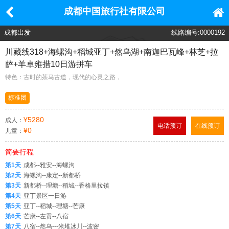
成都中国旅行社有限公司
成都出发
线路编号:0000192
川藏线318+海螺沟+稻城亚丁+然乌湖+南迦巴瓦峰+林芝+拉
萨+羊卓雍措10日游拼车
特色：古时的茶马古道，现代的心灵之路，
标准团
¥5280
成人：
电话预订
在线预订
¥0
儿童：
简要行程
第1天
成都--雅安--海螺沟
第2天
海螺沟--康定--新都桥
第3天
新都桥--理塘--稻城--香格里拉镇
第4天
亚丁景区一日游
第5天
亚丁--稻城--理塘--芒康
第6天
芒康--左贡--八宿
第7天
八宿--然乌---米堆冰川--波密