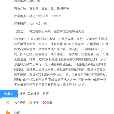
海拔情况：2900 米
特色介绍：古乡湖、通麦天险、鲁朗林海
住宿地点：林芝 行驶公里：220KM
行车时间：大约 4.5 小时
【赠送】：林芝鲁朗石锅鸡，品尝林芝当地特色美食
行程概述 ： 从波密县城扎木镇，在原始森林中穿行，向川藏线上最后
的天险通麦出发。在过去，通麦至排 龙 15 公里路段，在雨季时，山洪
和泥石流常引发山体滑坡而使公路中断，著名的 102 滑坡段就 在其
间。如今已经天险变通途，几个遂道，一座大桥，打通通麦天险、排龙
天险通道。排龙门 巴民族乡是通往雅鲁藏布大峡谷的重要入口，从该
乡沿帕龙藏布江南行，抵大峡谷拐弯弧顶处 一段是最具探险旅游特色
的路线。过排龙之后路况好转，穿过密林似海的鲁朗，翻越冰雪覆盖，
云雾缭绕，海拔 4702 米的色季拉山，该山以春夏时的杜鹃花海闻名，
同时此山也是观看南迦巴 瓦峰最好的地方之一。翻过色季拉山即一路
下坡抵尼洋河下游河谷的林芝县城，晚上可入住林 芝。
第9天
林芝--工布江达---拉萨
早餐
午餐
晚餐
拉萨