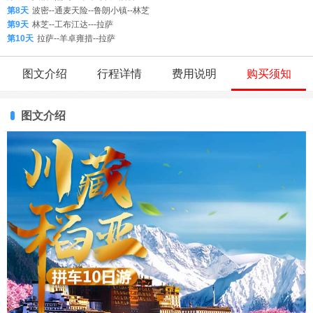
第8天
波密--通麦天险--鲁朗小镇--林芝
第9天
林芝--工布江达---拉萨
第10天
拉萨--羊卓雍措--拉萨
图文介绍
行程详情
费用说明
购买须知
图文介绍