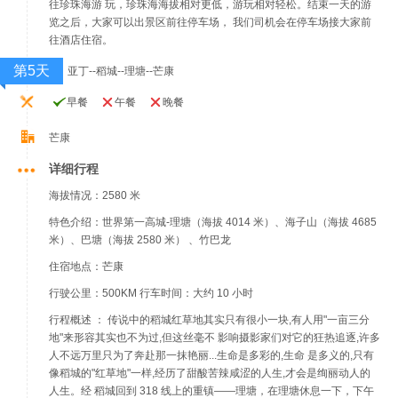
往珍珠海游 玩，珍珠海海拔相对更低，游玩相对轻松。结束一天的游
览之后，大家可以出景区前往停车场， 我们司机会在停车场接大家前
往酒店住宿。
第5天
亚丁--稻城--理塘--芒康
早餐
午餐
晚餐
芒康
详细行程
海拔情况：2580 米
特色介绍：世界第一高城-理塘（海拔 4014 米）、海子山（海拔 4685
米）、巴塘（海拔 2580 米） 、竹巴龙
住宿地点：芒康
行驶公里：500KM 行车时间：大约 10 小时
行程概述 ： 传说中的稻城红草地其实只有很小一块,有人用"一亩三分
地"来形容其实也不为过,但这丝毫不 影响摄影家们对它的狂热追逐,许多
人不远万里只为了奔赴那一抹艳丽...生命是多彩的,生命 是多义的,只有
像稻城的"红草地"一样,经历了甜酸苦辣咸涩的人生,才会是绚丽动人的
人生。经 稻城回到 318 线上的重镇——理塘，在理塘休息一下，下午