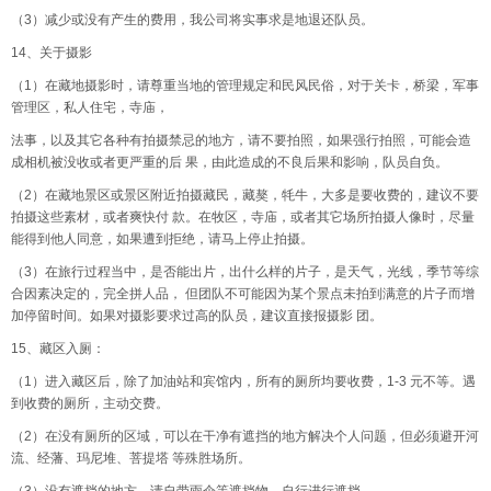
（3）减少或没有产生的费用，我公司将实事求是地退还队员。
14、关于摄影
（1）在藏地摄影时，请尊重当地的管理规定和民风民俗，对于关卡，桥梁，军事
管理区，私人住宅，寺庙，
法事，以及其它各种有拍摄禁忌的地方，请不要拍照，如果强行拍照，可能会造
成相机被没收或者更严重的后 果，由此造成的不良后果和影响，队员自负。
（2）在藏地景区或景区附近拍摄藏民，藏獒，牦牛，大多是要收费的，建议不要
拍摄这些素材，或者爽快付 款。在牧区，寺庙，或者其它场所拍摄人像时，尽量
能得到他人同意，如果遭到拒绝，请马上停止拍摄。
（3）在旅行过程当中，是否能出片，出什么样的片子，是天气，光线，季节等综
合因素决定的，完全拼人品， 但团队不可能因为某个景点未拍到满意的片子而增
加停留时间。如果对摄影要求过高的队员，建议直接报摄影 团。
15、藏区入厕：
（1）进入藏区后，除了加油站和宾馆内，所有的厕所均要收费，1-3 元不等。遇
到收费的厕所，主动交费。
（2）在没有厕所的区域，可以在干净有遮挡的地方解决个人问题，但必须避开河
流、经藩、玛尼堆、菩提塔 等殊胜场所。