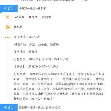
第2天
海螺沟--康定--新都桥
早餐
午餐
晚餐
新都桥
海拔情况 ：3300 米
特色介绍：康定、折多山、新都桥
住宿地点：新都桥
行驶公里：186KM 行车时间：约 4.5 小时
【赠送】：新都桥镇特色牦牛汤锅
行程概述 ： 早餐后乘观光车和索道游览海螺沟，海螺沟的景点主要分
布在，三号营地和四号营地（ 一，二 号营地主要是泡温泉）三号营地
景点主要有：冰川和原始森林，后乘车翻越海拔 4300 多米的折 多山，
在这里切忌兴奋，猫步为宜。折多山到新都桥 35 公里。沿途牦牛群，
草甸，小桥流水人 家民居,随后进入新都桥，观赏有摄影家天堂之称的
新都桥风光，晚上入住新都桥
第3天
新都桥--理塘--稻城--香格里拉镇