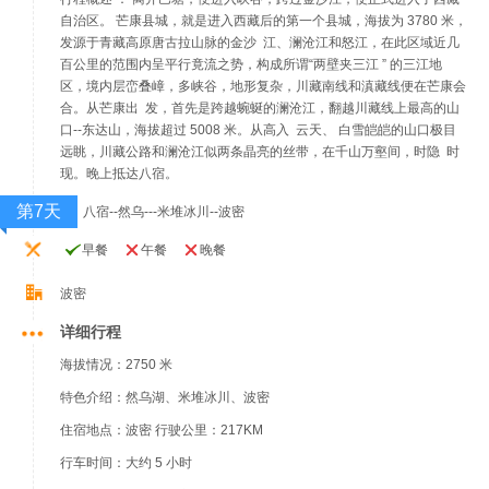
自治区。 芒康县城，就是进入西藏后的第一个县城，海拔为 3780 米，
发源于青藏高原唐古拉山脉的金沙 江、澜沧江和怒江，在此区域近几
百公里的范围内呈平行竟流之势，构成所谓“两壁夹三江 ” 的三江地
区，境内层峦叠嶂，多峡谷，地形复杂，川藏南线和滇藏线便在芒康会
合。从芒康出 发，首先是跨越蜿蜒的澜沧江，翻越川藏线上最高的山
口--东达山，海拔超过 5008 米。从高入 云天、 白雪皑皑的山口极目
远眺，川藏公路和澜沧江似两条晶亮的丝带，在千山万壑间，时隐 时
现。晚上抵达八宿。
第7天
八宿--然乌---米堆冰川--波密
早餐
午餐
晚餐
波密
详细行程
海拔情况：2750 米
特色介绍：然乌湖、米堆冰川、波密
住宿地点：波密 行驶公里：217KM
行车时间：大约 5 小时