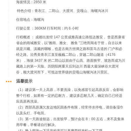
海拔情况：2850 米
特色介绍：青衣江、二郎山、大渡河、贡嘎山、海螺沟冰川
住宿地点：海螺沟
行驶公里 ：360KM 行车时间：约 6 小时
行程概述 ： 成都出发经 147 公里成雅高速公路抵达雅安， 曾是西康省
省会的雨城雅安，以“雅雨、雅女、 雅鱼 ”三绝而闻名于世，自古以来
就是川藏、滇藏的咽喉，也是古南方丝绸之路和茶马古道的 门户和必
经之路。沿秀美青衣江直至巍巍二郎山，穿越二郎山隧道（4176
米），海拔 3437 米 的二郎山以前由于山高、路面狭窄、坡急而成为川
藏路上的第一天险。历阴阳两重天后到达川 西最大最深峡谷大渡河
谷，顺大渡河而下，可抵达世界级的贡嘎山海螺沟冰川景区。
温馨提示
（1）建议第一天上高原，不要洗澡，以免感冒引起高原反应，会影响
整个行程，如果有一定的忍耐力， 建议多忍耐几天，确定自己已经适
应高原再洗澡。
（2）西部高原属欠发达地区因条件有限，经常停水停电，请自备湿巾
以及头灯、手电筒。
（3）第一天路途较远，出发较早，预计会在 8：00 左右，来不及集体
用早餐，早餐请自行解决。
（4）晚上想泡一下温泉的亲可以再磨西镇放松一下了哦。