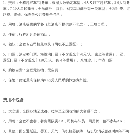
1、交通：全程越野车/商务车，根据人数确定车型，4人及以下越野车，5-6人商务
车，7-10人星锐商务，全顺商务，驭胜、别克GL8商务等一类车型；全程油费、过
路费、维修、保养等公共费用全包含；
2、用餐：酒店提供的早餐（若酒店不提供则不包含），正餐自理；
3、住宿：行程所列舒适酒店；
4、领队：全程专业司机兼领队（司机不进景区）；
5、门票：泸定桥门票、海螺沟门票（不含观光车70元/人、索道等费用）、亚丁
景区门票（不含观光车120元/人、骑马等费用）、米堆冰川；羊湖门票
6、购物自费：全程无购物，无自费；
7、保险：赠送最高保额为80万元人民币的旅游意外险。
费用不包含
1、大交通：全国各地至成都、拉萨至全国各地的大交通不含；
2、用餐：全程不含餐，餐费需队员AA，司机与队员一同用餐，但不参与AA；
3、其他：因交通延阻、罢工、天气、飞机机器故障、航班取消或更改时间等不可