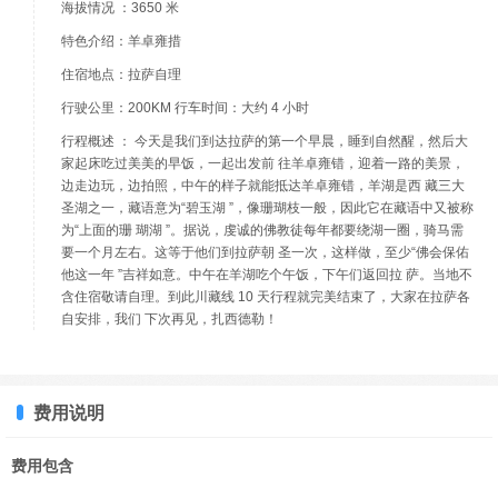
海拔情况 ：3650 米
特色介绍：羊卓雍措
住宿地点：拉萨自理
行驶公里：200KM 行车时间：大约 4 小时
行程概述 ： 今天是我们到达拉萨的第一个早晨，睡到自然醒，然后大
家起床吃过美美的早饭，一起出发前 往羊卓雍错，迎着一路的美景，
边走边玩，边拍照，中午的样子就能抵达羊卓雍错，羊湖是西 藏三大
圣湖之一，藏语意为“碧玉湖 ”，像珊瑚枝一般，因此它在藏语中又被称
为“上面的珊 瑚湖 ”。据说，虔诚的佛教徒每年都要绕湖一圈，骑马需
要一个月左右。这等于他们到拉萨朝 圣一次，这样做，至少“佛会保佑
他这一年 ”吉祥如意。中午在羊湖吃个午饭，下午们返回拉 萨。当地不
含住宿敬请自理。到此川藏线 10 天行程就完美结束了，大家在拉萨各
自安排，我们 下次再见，扎西德勒！
费用说明
费用包含