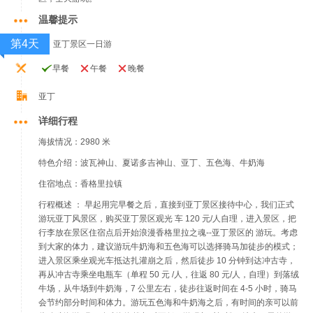
温馨提示
第4天
亚丁景区一日游
早餐
午餐
晚餐
亚丁
详细行程
海拔情况：2980 米
特色介绍：波瓦神山、夏诺多吉神山、亚丁、五色海、牛奶海
住宿地点：香格里拉镇
行程概述 ： 早起用完早餐之后，直接到亚丁景区接待中心，我们正式
游玩亚丁风景区，购买亚丁景区观光 车 120 元/人自理，进入景区，把
行李放在景区住宿点后开始浪漫香格里拉之魂--亚丁景区的 游玩。考虑
到大家的体力，建议游玩牛奶海和五色海可以选择骑马加徒步的模式；
进入景区乘坐观光车抵达扎灌崩之后，然后徒步 10 分钟到达冲古寺，
再从冲古寺乘坐电瓶车（单程 50 元 /人，往返 80 元/人，自理）到落绒
牛场，从牛场到牛奶海，7 公里左右，徒步往返时间在 4-5 小时，骑马
会节约部分时间和体力。游玩五色海和牛奶海之后，有时间的亲可以前