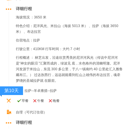
详细行程
海拔情况 ：3650 米
特色介绍：尼洋风光、米拉山（海拔 5013 米） 、拉萨（海拔 3650
米） 、布达拉宫
住宿地点：拉萨
行驶公里：410KM 行车时间：大约 7 小时
行程概述 ： 林芝出发，沿途欣赏秀美的尼洋河风光（传说中尼洋河
是“神女的眼泪 ”汇聚而成的，绿波见 底，水色格外的清幽明澈。尼洋
河发源于米拉山，东流 300 多公里，于八一镇南约 40 公里处汇入雅鲁
藏布江。） 过达孜西行，远远就能看到红山上雄伟的布达拉宫，魂牵
梦绕的圣城拉萨就 在眼前。
第10天
拉萨--羊卓雍措--拉萨
早餐
午餐
晚餐
自理（可代订住宿）
详细行程