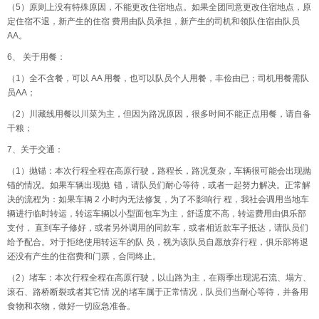
（5）原则上没有特殊原因，不能更改住宿地点。如果全团同意更改住宿地点，原
定住宿不退，新产生的住宿 费用由队员承担，新产生的司机和领队住宿由队员
AA。
6、 关于用餐：
（1）全不含餐，可以 AA 用餐，也可以队员个人用餐，丰俭由已；司机用餐需队
员AA；
（2）川藏线用餐以川菜为主，但因为路况原因，很多时间不能正点用餐，请自备
干粮；
7、关于交通：
（1）抛锚：本次行程全程在高原行驶，路程长，路况复杂，车辆很可能会出现抛
锚的情况。如果车辆出现抛 锚，请队员们耐心等待，或者一起努力解决。正常解
决的流程为：如果车辆 2 小时内无法修复，为了不影响行 程，我社会调用当地车
辆进行临时转运，转运车辆以小型面包车为主，舒适度不高，转运费用由俱乐部
支付， 直到车子修好，或者另外调用的同款车，或者相近款车子抵达，请队员们
给予配合。对于拒绝使用转运车的队 员，视为该队员自愿放弃行程，俱乐部将退
还没有产生的住宿费和门票，合同终止。
（2）堵车：本次行程全程在高原行驶，以山路为主，在雨季出现泥石流、塌方、
滚石、路桥断裂或者其它情 况的堵车属于正常情况，队员们当耐心等待，并备用
食物和衣物，做好一切应急准备。