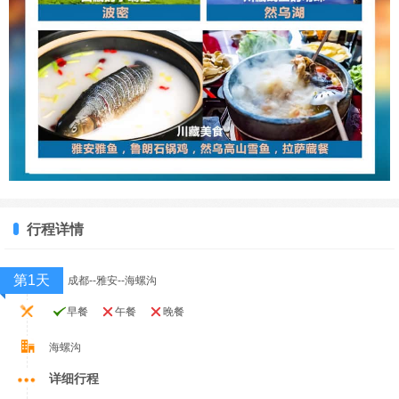
行程详情
第1天
成都--雅安--海螺沟
早餐
午餐
晚餐
海螺沟
详细行程