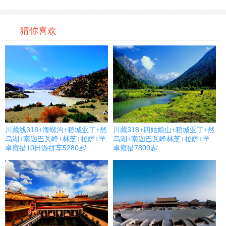
猜你喜欢
川藏线318+海螺沟+稻城亚丁+然
川藏318+四姑娘山+稻城亚丁+然
乌湖+南迦巴瓦峰+林芝+拉萨+羊
乌湖+南迦巴瓦峰林芝+拉萨+羊
卓雍措10日游拼车
5280
起
卓雍措
7800
起