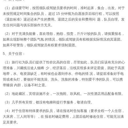
（1）必须要守时，按照领队或驾驶员要求的时间，准时起床，集合，出发。对于
未按照规定时间集合的队员， 超过 15 分钟视为自愿放弃后续行程，可以按照
《退款标准》退还还未产生的费用。退团之后的安全和费用问 题，队员自理。发
生任何问题与俱乐部操作方无关。
（2）对于充满负能量，喜欢埋怨，抱怨，指责，斤斤计较的队员，请慎重报名，
如果出现影响整个团队气氛 的情况，领队或驾驶员有权根据实际情况劝其退团。
如果不听警告，领队或驾驶员有权要求强制退团。
5、关于住宿：
（1）旅行社为队员们提供了性价比高的住宿，尽管如此，队员们应该有充分的心
理准备，川藏线沿途人烟稀 少，经济落后，沿线宾馆多未评定星级，因处于高原
地带，水、电资源缺乏，有时候也会遇到停水、停电的情 况，请提前准备好手电
筒或者头灯，要做好不能洗澡、洗头、洗脸的准备，特别爱干净的队员，可以携
带睡袋 内胆，以备不时之需。
（2）地处藏区，宾馆设施不全，一次拖鞋、吹风机、一次性酒店用品配备有限。
（3）几乎所有宾馆，都没有电梯和提行李服务，敬请自理。
（4）对于住宿有特殊要求的队员，请在报名时告知客服（要求全程一个人住宿，
大床房，三人间等等），在 报名时确定费用，上团后临时修改住宿，可能无法满
足其要求。