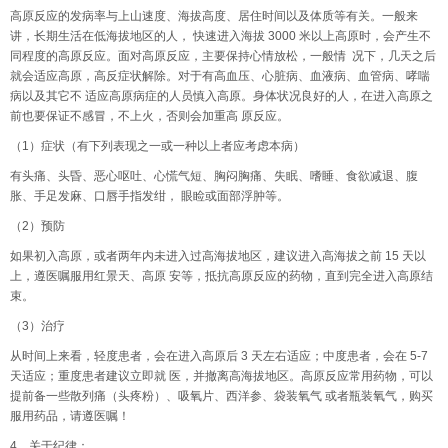
高原反应的发病率与上山速度、海拔高度、居住时间以及体质等有关。一般来
讲，长期生活在低海拔地区的人， 快速进入海拔 3000 米以上高原时，会产生不
同程度的高原反应。面对高原反应，主要保持心情放松，一般情 况下，几天之后
就会适应高原，高反症状解除。对于有高血压、心脏病、血液病、血管病、哮喘
病以及其它不 适应高原病症的人员慎入高原。身体状况良好的人，在进入高原之
前也要保证不感冒，不上火，否则会加重高 原反应。
（1）症状（有下列表现之一或一种以上者应考虑本病）
有头痛、头昏、恶心呕吐、心慌气短、胸闷胸痛、失眠、嗜睡、食欲减退、腹
胀、手足发麻、口唇手指发绀， 眼睑或面部浮肿等。
（2）预防
如果初入高原，或者两年内未进入过高海拔地区，建议进入高海拔之前 15 天以
上，遵医嘱服用红景天、高原 安等，抵抗高原反应的药物，直到完全进入高原结
束。
（3）治疗
从时间上来看，轻度患者，会在进入高原后 3 天左右适应；中度患者，会在 5-7
天适应；重度患者建议立即就 医，并撤离高海拔地区。高原反应常用药物，可以
提前备一些散列痛（头疼粉）、吸氧片、西洋参、袋装氧气 或者瓶装氧气，购买
服用药品，请遵医嘱！
4、关于纪律：