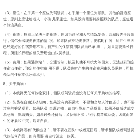
（3）座位：左手第一个座位为驾驶员，右手第一个座位为领队。其他的普通座
位，原则上应让给老人、小孩 儿乘座位。如果没有需要特殊照顾的队员，座位逐
个轮流乘座。
（4）夜路：原则上坚决不走夜路，但因为路况和天气情况复杂，西藏段内全段限
行，偶尔会出现走夜路的情 况。如果队员拒绝走夜路，要临时住宿，所产生当天
已经定好的住宿费用不退，新产生的住宿费用队员自己承 担，。如果需要延长行
程，所延长行程的相关费用也由队员承担。
（5）费用：如果遇到堵车，交通管制，以及其他不可抗力等因素，无法赶到预定
住宿点住宿，预定的住宿费 用不退，队员临时产生的住宿费用由队员承担，司机
领队的住宿本俱乐部承担。
8、关于购物：
（1）本线路无任何购物安排，领队或驾驶员也没有任何关于购物的推荐。
（2）队员在自由活动期间，如果没有购买需求，不要和当地人讨价还价，也不要
过多的驻足观看。如果队员 自愿购物，请自行甄别产品质量，如果还价后达成交
易意向，就请购买。如果讨价还价后，又反悔不买，很容 易造成麻烦，因此而发
生的矛盾和冲突，后果自负。
（3）本线路没有“代购业务 ”，请不要在团队中或者完团后，请求领队或者驾驶员
代购任何产品，如有需要 请自行筛选，购买。