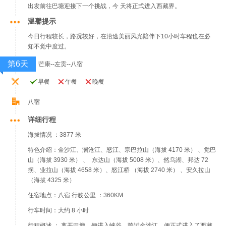
出发前往巴塘迎接下一个挑战，今 天将正式进入西藏界。
温馨提示
今日行程较长，路况较好，在沿途美丽风光陪伴下10小时车程也在必
知不觉中度过。
第6天
芒康--左贡--八宿
早餐
午餐
晚餐
八宿
详细行程
海拔情况 ：3877 米
特色介绍：金沙江、澜沧江、怒江、宗巴拉山（海拔 4170 米） 、觉巴
山（海拔 3930 米） 、 东达山（海拔 5008 米）、然乌湖、邦达 72
拐、业拉山（海拔 4658 米）、怒江桥 （海拔 2740 米） 、安久拉山
（海拔 4325 米）
住宿地点：八宿 行驶公里 ：360KM
行车时间：大约 8 小时
行程概述 ： 离开巴塘，便进入峡谷，跨过金沙江，便正式进入了西藏