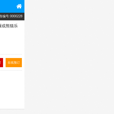
路编号:0000228
堰或熊猫乐
订
在线预订