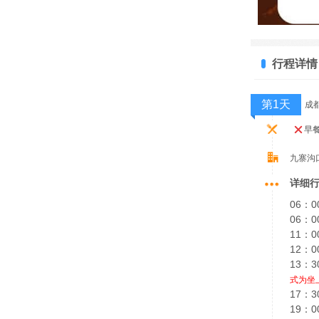
行程详情
第1天
成
早
九寨沟
详细
06：
06：
11：0
12：
13：
式为坐
17：
19：