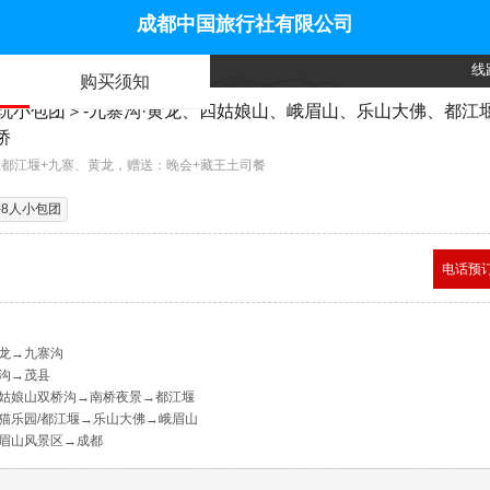
成都中国旅行社有限公司
线
购买须知
纯玩小包团＞-九寨沟·黄龙、四姑娘山、峨眉山、乐山大佛、都江
桥
,都江堰+九寨、黄龙，赠送：晚会+藏王土司餐
-8人小包团
电话预
龙→九寨沟
沟→茂县
姑娘山双桥沟→南桥夜景→都江堰
猫乐园/都江堰→乐山大佛→峨眉山
眉山风景区→成都