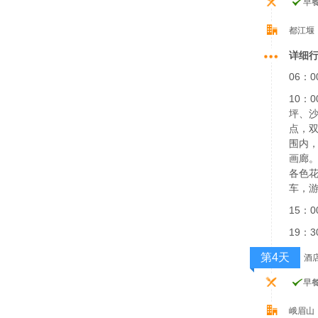
早
都江堰
详细
06：
10：0
坪、
点，双
围内，
画廊
各色
车，游
15：
19：
第4天
酒
早
峨眉山