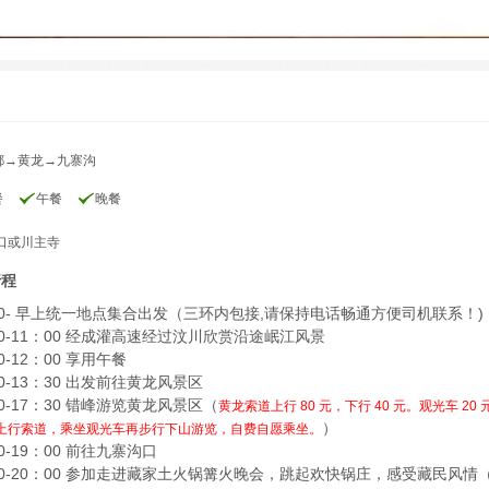
都→黄龙→九寨沟
餐
午餐
晚餐
口或川主寺
行程
00- 早上统一地点集合出发（三环内包接,请保持电话畅通方便司机联系！)
00-11：00 经成灌高速经过汶川欣赏沿途岷江风景
0-12：00 享用午餐
00-13：30 出发前往黄龙风景区
30-17：30 错峰游览黄龙风景区（
黄龙索道上行 80 元，下行 40 元。观光车 20
）
上行索道，乘坐观光车再步行下山游览，自费自愿乘坐。
30-19：00 前往九寨沟口
00-20：00 参加走进藏家土火锅篝火晚会，跳起欢快锅庄，感受藏民风情