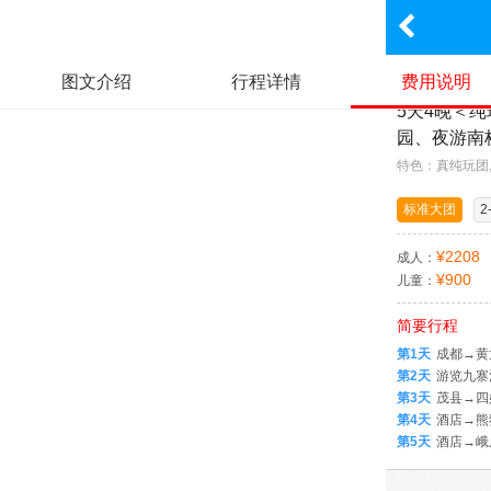
成都出发
图文介绍
行程详情
费用说明
5天4晚＜
园、夜游南
特色：真纯玩团
标准大团
2
¥2208
成人：
¥900
儿童：
简要行程
第1天
成都→黄
第2天
游览九寨
第3天
茂县→四
第4天
酒店→熊
第5天
酒店→峨