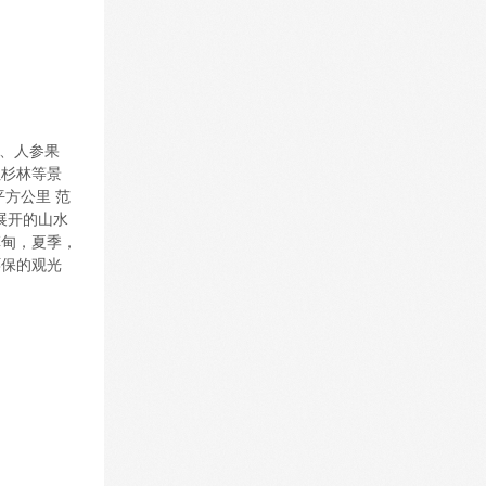
、人参果
红杉林等景
平方公里 范
 展开的山水
草甸，夏季，
环保的观光
。