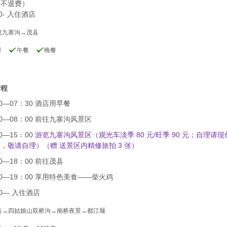
加不退费）
0- 入住酒店
览九寨沟→茂县
餐
午餐
晚餐
行程
00—07：30 酒店用早餐
30—08：00 前往九寨沟风景区
0—15：00
游览九寨沟风景区（观光车淡季 80 元/旺季 90 元；自理请
，敬请自理）（赠 送景区内精修旅拍 3 张）
00—18：00 前往茂县
00—19：00 享用特色美食——柴火鸡
00— 入住酒店
县→四姑娘山双桥沟→南桥夜景→都江堰