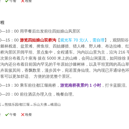
餐
午餐
晚餐
行程
00—10：00 用早餐后出发前往四姑娘山风景区
0—15：00
游览四姑娘山双桥沟
【
观光车 70 元/人，需自理
】，观阴阳谷
沙棘林栈道、盆景滩、撵鱼坝、四姑娜措、猎人峰、野人峰、布达拉峰、
桥沟景区开阔平坦、景点集中，全程通车。沟内以山景为主，沿沟 216 
次第分布着几十座海 拔在 5000 米上的山峰，会同山涧溪流，如同徐徐
。沟内还分布着目前国内罕见的千年原始沙棘树林，以及平坦宽阔的高山
花卉装簇其间，香飘数里，漫步其中，宛若置身仙境。沟内现已开通绿色
客可以更加舒适、 方便的游览整个景区。
00—19：30 乘车前往都江堰南桥，
游览南桥夜景约 1 小时
，打卡蓝眼泪
30—20：00 前往酒店办理入住，晚餐自理。
店→熊猫乐园/都江堰→乐山大佛→峨眉山
餐
午餐
晚餐