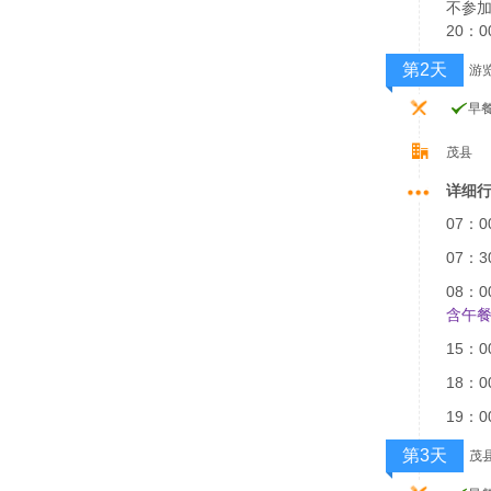
不参
20：0
第2天
游
早
茂县
详细
07：
07：
08：0
含午餐
15：
18：
19：
第3天
茂