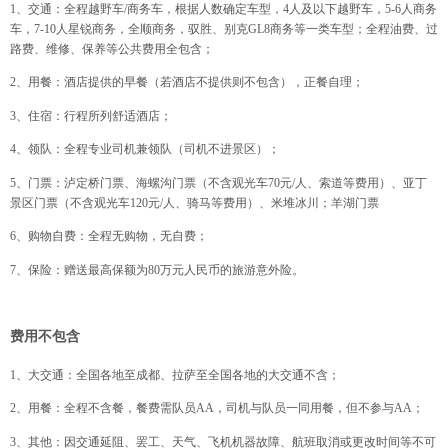
1、交通：全程越野车/商务车，根据人数确定车型，4人及以下越野车，5-6人商务
车，7-10人星锐商务，全顺商务，驭胜、别克GL8商务等一类车型；全程油费、过
路费、维修、保养等公共费用全包含；
2、用餐：酒店提供的早餐（若酒店不提供则不包含），正餐自理；
3、住宿：行程所列舒适酒店；
4、领队：全程专业司机兼领队（司机不进景区）；
5、门票：泸定桥门票、海螺沟门票（不含观光车70元/人、索道等费用）、亚丁
景区门票（不含观光车120元/人、骑马等费用）、米堆冰川；羊湖门票
6、购物自费：全程无购物，无自费；
7、保险：赠送最高保额为80万元人民币的旅游意外险。
费用不包含
1、大交通：全国各地至成都、拉萨至全国各地的大交通不含；
2、用餐：全程不含餐，餐费需队员AA，司机与队员一同用餐，但不参与AA；
3、其他：因交通延阻、罢工、天气、飞机机器故障、航班取消或更改时间等不可