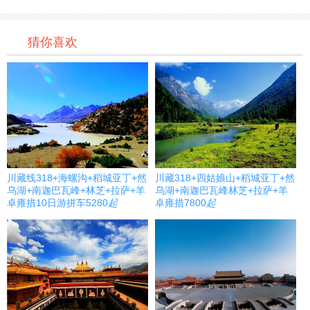
猜你喜欢
川藏线318+海螺沟+稻城亚丁+然
川藏318+四姑娘山+稻城亚丁+然
乌湖+南迦巴瓦峰+林芝+拉萨+羊
乌湖+南迦巴瓦峰林芝+拉萨+羊
卓雍措10日游拼车
5280
起
卓雍措
7800
起