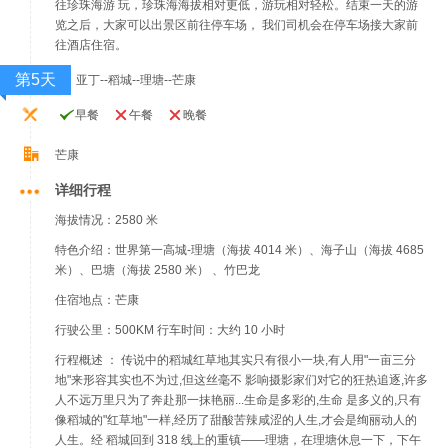
往珍珠海游 玩，珍珠海海拔相对更低，游玩相对轻松。结束一天的游
览之后，大家可以出景区前往停车场， 我们司机会在停车场接大家前
往酒店住宿。
第5天
亚丁--稻城--理塘--芒康
早餐
午餐
晚餐
芒康
详细行程
海拔情况：2580 米
特色介绍：世界第一高城-理塘（海拔 4014 米）、海子山（海拔 4685
米）、巴塘（海拔 2580 米） 、竹巴龙
住宿地点：芒康
行驶公里：500KM 行车时间：大约 10 小时
行程概述 ： 传说中的稻城红草地其实只有很小一块,有人用"一亩三分
地"来形容其实也不为过,但这丝毫不 影响摄影家们对它的狂热追逐,许多
人不远万里只为了奔赴那一抹艳丽...生命是多彩的,生命 是多义的,只有
像稻城的"红草地"一样,经历了甜酸苦辣咸涩的人生,才会是绚丽动人的
人生。经 稻城回到 318 线上的重镇——理塘，在理塘休息一下，下午