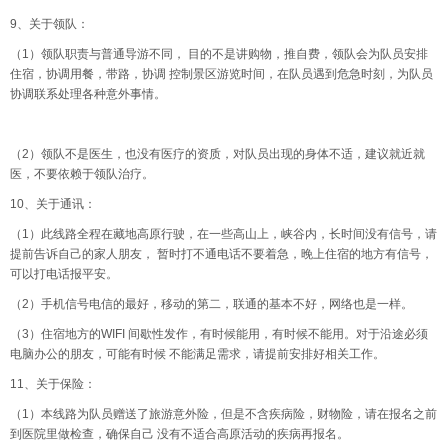
9、关于领队：
（1）领队职责与普通导游不同， 目的不是讲购物，推自费，领队会为队员安排
住宿，协调用餐，带路，协调 控制景区游览时间，在队员遇到危急时刻，为队员
协调联系处理各种意外事情。
（2）领队不是医生，也没有医疗的资质，对队员出现的身体不适，建议就近就
医，不要依赖于领队治疗。
10、关于通讯：
（1）此线路全程在藏地高原行驶，在一些高山上，峡谷内，长时间没有信号，请
提前告诉自己的家人朋友， 暂时打不通电话不要着急，晚上住宿的地方有信号，
可以打电话报平安。
（2）手机信号电信的最好，移动的第二，联通的基本不好，网络也是一样。
（3）住宿地方的WIFI 间歇性发作，有时候能用，有时候不能用。对于沿途必须
电脑办公的朋友，可能有时候 不能满足需求，请提前安排好相关工作。
11、关于保险：
（1）本线路为队员赠送了旅游意外险，但是不含疾病险，财物险，请在报名之前
到医院里做检查，确保自己 没有不适合高原活动的疾病再报名。