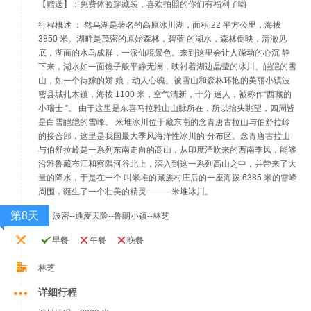
【赠送】：免费体验穿藏装，喜欢拍照的你们有福利了哟
行程概述 ： 然乌湖是著名的高原冰川湖，面积 22 平方公里，海拔
3850 米。湖畔是茂密的原始森林，碧蓝 的湖水，森林倒映，清澈见
底，湖面的水鸟成群，一派仙境景色。来到这里会让人躁动的心沉 静
下来，湖水如一面镜子般平静无澜，映衬着湖边晶莹的冰川、皑皑的雪
山，如一个待嫁的娇 娘，动人心魄。被雪山和森林环抱的美丽小镇波
密县城扎木镇，海拔 1100 米，空气清新，十分 迷人，被称作“西藏的
小瑞士 ”。 由于这里是东喜马拉雅山山脉所在，所以抬头眺望，四周皆
是白雪皑皑的雪峰。 米堆冰川位于藏东南的念青唐古拉山与伯舒拉岭
的接合部，这里是我国最大季风海洋性冰川的 分布区。念青唐古拉山
与伯舒拉岭是一系列东南走向的高山，从印度洋吹来的西南季风，能够
沿雅鲁藏布江和察隅河谷北上，深入到这一系列高山之中，并带来了大
量的降水，于是在一个 叫米堆的藏族村庄后的一座海拨 6385 米的雪峰
周围，诞生了一个壮美的精灵———米堆冰川。
第8天
波密--通麦天险--鲁朗小镇--林芝
早餐
午餐
晚餐
林芝
详细行程