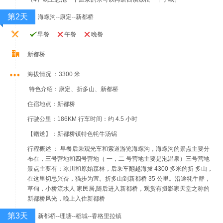
第2天
海螺沟--康定--新都桥
早餐
午餐
晚餐
新都桥
海拔情况 ：3300 米
特色介绍：康定、折多山、新都桥
住宿地点：新都桥
行驶公里：186KM 行车时间：约 4.5 小时
【赠送】：新都桥镇特色牦牛汤锅
行程概述 ： 早餐后乘观光车和索道游览海螺沟，海螺沟的景点主要分
布在，三号营地和四号营地（ 一，二 号营地主要是泡温泉）三号营地
景点主要有：冰川和原始森林，后乘车翻越海拔 4300 多米的折 多山，
在这里切忌兴奋，猫步为宜。折多山到新都桥 35 公里。沿途牦牛群，
草甸，小桥流水人 家民居,随后进入新都桥，观赏有摄影家天堂之称的
新都桥风光，晚上入住新都桥
第3天
新都桥--理塘--稻城--香格里拉镇