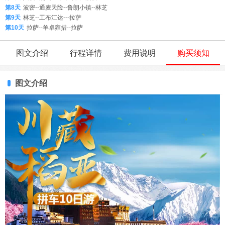
第8天
波密--通麦天险--鲁朗小镇--林芝
第9天
林芝--工布江达---拉萨
第10天
拉萨--羊卓雍措--拉萨
图文介绍
行程详情
费用说明
购买须知
图文介绍