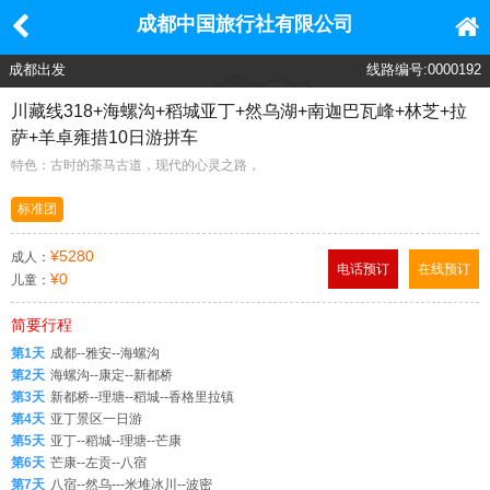
成都中国旅行社有限公司
成都出发
线路编号:0000192
川藏线318+海螺沟+稻城亚丁+然乌湖+南迦巴瓦峰+林芝+拉
萨+羊卓雍措10日游拼车
特色：古时的茶马古道，现代的心灵之路，
标准团
¥5280
成人：
电话预订
在线预订
¥0
儿童：
简要行程
第1天
成都--雅安--海螺沟
第2天
海螺沟--康定--新都桥
第3天
新都桥--理塘--稻城--香格里拉镇
第4天
亚丁景区一日游
第5天
亚丁--稻城--理塘--芒康
第6天
芒康--左贡--八宿
第7天
八宿--然乌---米堆冰川--波密