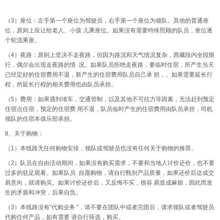
（3）座位：左手第一个座位为驾驶员，右手第一个座位为领队。其他的普通座
位，原则上应让给老人、小孩 儿乘座位。如果没有需要特殊照顾的队员，座位逐
个轮流乘座。
（4）夜路：原则上坚决不走夜路，但因为路况和天气情况复杂，西藏段内全段限
行，偶尔会出现走夜路的情 况。如果队员拒绝走夜路，要临时住宿，所产生当天
已经定好的住宿费用不退，新产生的住宿费用队员自己承 担，。如果需要延长行
程，所延长行程的相关费用也由队员承担。
（5）费用：如果遇到堵车，交通管制，以及其他不可抗力等因素，无法赶到预定
住宿点住宿，预定的住宿费 用不退，队员临时产生的住宿费用由队员承担，司机
领队的住宿本俱乐部承担。
8、关于购物：
（1）本线路无任何购物安排，领队或驾驶员也没有任何关于购物的推荐。
（2）队员在自由活动期间，如果没有购买需求，不要和当地人讨价还价，也不要
过多的驻足观看。如果队员 自愿购物，请自行甄别产品质量，如果还价后达成交
易意向，就请购买。如果讨价还价后，又反悔不买，很容 易造成麻烦，因此而发
生的矛盾和冲突，后果自负。
（3）本线路没有“代购业务 ”，请不要在团队中或者完团后，请求领队或者驾驶员
代购任何产品，如有需要 请自行筛选，购买。