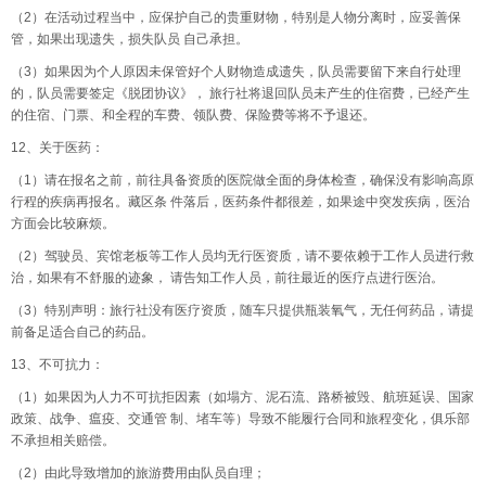
（2）在活动过程当中，应保护自己的贵重财物，特别是人物分离时，应妥善保
管，如果出现遗失，损失队员 自己承担。
（3）如果因为个人原因未保管好个人财物造成遗失，队员需要留下来自行处理
的，队员需要签定《脱团协议》， 旅行社将退回队员未产生的住宿费，已经产生
的住宿、门票、和全程的车费、领队费、保险费等将不予退还。
12、关于医药：
（1）请在报名之前，前往具备资质的医院做全面的身体检查，确保没有影响高原
行程的疾病再报名。藏区条 件落后，医药条件都很差，如果途中突发疾病，医治
方面会比较麻烦。
（2）驾驶员、宾馆老板等工作人员均无行医资质，请不要依赖于工作人员进行救
治，如果有不舒服的迹象， 请告知工作人员，前往最近的医疗点进行医治。
（3）特别声明：旅行社没有医疗资质，随车只提供瓶装氧气，无任何药品，请提
前备足适合自己的药品。
13、不可抗力：
（1）如果因为人力不可抗拒因素（如塌方、泥石流、路桥被毁、航班延误、国家
政策、战争、瘟疫、交通管 制、堵车等）导致不能履行合同和旅程变化，俱乐部
不承担相关赔偿。
（2）由此导致增加的旅游费用由队员自理；