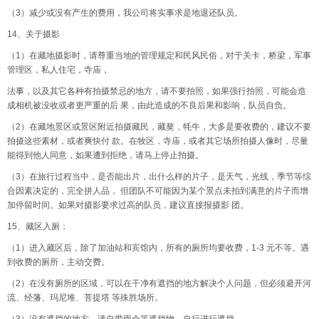
（3）减少或没有产生的费用，我公司将实事求是地退还队员。
14、关于摄影
（1）在藏地摄影时，请尊重当地的管理规定和民风民俗，对于关卡，桥梁，军事
管理区，私人住宅，寺庙，
法事，以及其它各种有拍摄禁忌的地方，请不要拍照，如果强行拍照，可能会造
成相机被没收或者更严重的后 果，由此造成的不良后果和影响，队员自负。
（2）在藏地景区或景区附近拍摄藏民，藏獒，牦牛，大多是要收费的，建议不要
拍摄这些素材，或者爽快付 款。在牧区，寺庙，或者其它场所拍摄人像时，尽量
能得到他人同意，如果遭到拒绝，请马上停止拍摄。
（3）在旅行过程当中，是否能出片，出什么样的片子，是天气，光线，季节等综
合因素决定的，完全拼人品， 但团队不可能因为某个景点未拍到满意的片子而增
加停留时间。如果对摄影要求过高的队员，建议直接报摄影 团。
15、藏区入厕：
（1）进入藏区后，除了加油站和宾馆内，所有的厕所均要收费，1-3 元不等。遇
到收费的厕所，主动交费。
（2）在没有厕所的区域，可以在干净有遮挡的地方解决个人问题，但必须避开河
流、经藩、玛尼堆、菩提塔 等殊胜场所。