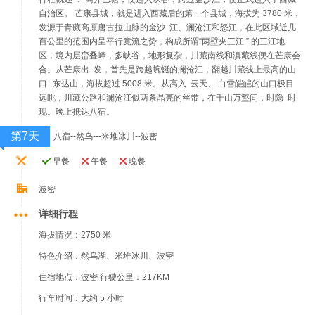
自治区。 芒康县城，就是进入西藏后的第一个县城，海拔为 3780 米，
发源于青藏高原唐古拉山脉的金沙 江、澜沧江和怒江，在此区域近几
百公里的范围内呈平行竟流之势，构成所谓“两壁夹三江 ” 的三江地
区，境内层峦叠嶂，多峡谷，地形复杂，川藏南线和滇藏线便在芒康会
合。从芒康出 发，首先是跨越蜿蜒的澜沧江，翻越川藏线上最高的山
口--东达山，海拔超过 5008 米。从高入 云天、 白雪皑皑的山口极目
远眺，川藏公路和澜沧江似两条晶亮的丝带，在千山万壑间，时隐 时
现。晚上抵达八宿。
第7天
八宿--然乌---米堆冰川--波密
早餐
午餐
晚餐
波密
详细行程
海拔情况：2750 米
特色介绍：然乌湖、米堆冰川、波密
住宿地点：波密 行驶公里：217KM
行车时间：大约 5 小时