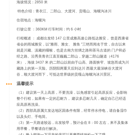
海拔情况：2850 米
特色介绍：青衣江、二郎山、大渡河、贡嘎山、海螺沟冰川
住宿地点：海螺沟
行驶公里 ：360KM 行车时间：约 6 小时
行程概述 ： 成都出发经 147 公里成雅高速公路抵达雅安， 曾是西康省
省会的雨城雅安，以“雅雨、雅女、 雅鱼 ”三绝而闻名于世，自古以来
就是川藏、滇藏的咽喉，也是古南方丝绸之路和茶马古道的 门户和必
经之路。沿秀美青衣江直至巍巍二郎山，穿越二郎山隧道（4176
米），海拔 3437 米 的二郎山以前由于山高、路面狭窄、坡急而成为川
藏路上的第一天险。历阴阳两重天后到达川 西最大最深峡谷大渡河
谷，顺大渡河而下，可抵达世界级的贡嘎山海螺沟冰川景区。
温馨提示
（1）建议第一天上高原，不要洗澡，以免感冒引起高原反应，会影响
整个行程，如果有一定的忍耐力， 建议多忍耐几天，确定自己已经适
应高原再洗澡。
（2）西部高原属欠发达地区因条件有限，经常停水停电，请自备湿巾
以及头灯、手电筒。
（3）第一天路途较远，出发较早，预计会在 8：00 左右，来不及集体
用早餐，早餐请自行解决。
（4）晚上想泡一下温泉的亲可以再磨西镇放松一下了哦。