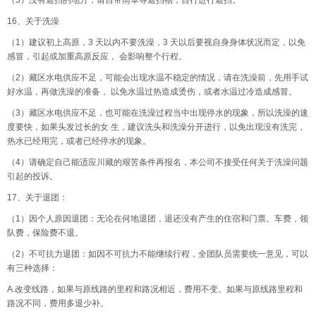
（3）没有遮挡的地方，请自带雨伞等遮挡物，自行进行遮挡。
16、关于洗澡
（1）建议初上高原，3 天以内不要洗澡，3 天以后要视自身身体状况而定，以免
感冒，引起或加重高原反应， 会影响整个行程。
（2）藏区水电供应不足，可能会出现水温不稳定的情况，请在洗澡前，先用手试
好水温，再做洗澡的准备， 以免水温过热造成烫伤，或者水温过冷造成感冒。
（3）藏区水电供应不足，也可能在洗澡过程当中出现停水的现象，所以洗澡的速
度要快，如果头发过长的女 生，建议洗头和洗澡分开进行，以免出现没有洗完，
热水已经用完，或者已经停水的现象。
（4）请确定自己能适应川藏的艰苦条件再报名，本公司不接受任何关于洗澡问题
引起的投诉。
17、关于退团：
（1）因个人原因退团：无论在何地退团，退还没有产生的住宿和门票。车费，领
队费，保险费不退。
（2）不可抗力退团：如因不可抗力不能继续行程，全团队员需要统一意见，可以
有三种选择：
A.改变线路，如果与原线路的里程和路况相近，费用不变。如果与原线路里程和
路况不同，费用多退少补。