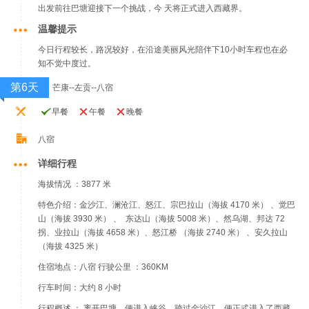
出发前往巴塘迎接下一个挑战，今 天将正式进入西藏界。
温馨提示
今日行程较长，路况较好，在沿途美丽风光陪伴下10小时车程也在必
知不觉中度过。
第6天
芒康--左贡--八宿
早餐
午餐
晚餐
八宿
详细行程
海拔情况 ：3877 米
特色介绍：金沙江、澜沧江、怒江、宗巴拉山（海拔 4170 米） 、觉巴
山（海拔 3930 米） 、 东达山（海拔 5008 米）、然乌湖、邦达 72
拐、业拉山（海拔 4658 米）、怒江桥 （海拔 2740 米） 、安久拉山
（海拔 4325 米）
住宿地点：八宿 行驶公里 ：360KM
行车时间：大约 8 小时
行程概述 ： 离开巴塘，便进入峡谷，跨过金沙江，便正式进入了西藏