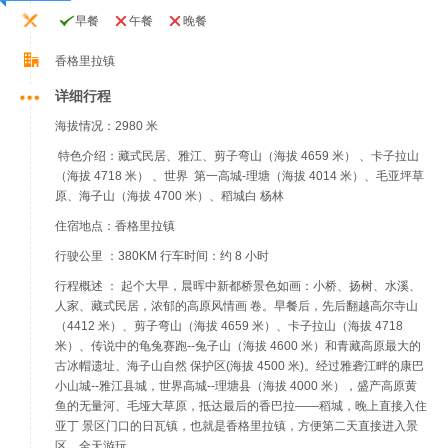
早餐
午餐
晚餐
香格里拉镇
详细行程
海拔情况：2980 米
特色介绍：藏式民居、雅江、剪子弯山（海拔 4659 米） 、卡子拉山
（海拔 4718 米） 、世界 第一高城-理塘（海拔 4014 米）、毛亚坪草
原、海子山（海拔 4700 米）、稻城白 杨林
住宿地点：香格里拉镇
行驶公里 ：380KM 行车时间：约 8 小时
行程概述 ： 起个大早，晨晖中新都桥景色如画：小桥、扬树、水溪、
人家、藏式民居，浓郁的高原风情画 卷。早餐后，先后翻越高尔寺山
（4412 米）、剪子弯山（海拔 4659 米）、卡子拉山（海拔 4718
米）、传说中的龟兔赛跑--兔子山（海拔 4600 米）和青藏高原最大的
古冰帽遗址、海子山自然 保护区(海拔 4500 米)。经过雅砻江畔的康巴
小山城--雅江县城，世界高城--理塘县（海拔 4000 米），盛产高原黄
鱼的无量河、毛垭大草原，抵达最后的香巴拉——稻城，晚上直接入住
亚丁 景区门口的日瓦镇，也就是香格里拉镇，方便第二天直接进入景
区，全天游玩。