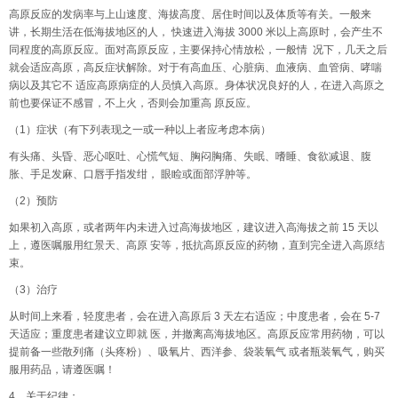
高原反应的发病率与上山速度、海拔高度、居住时间以及体质等有关。一般来
讲，长期生活在低海拔地区的人， 快速进入海拔 3000 米以上高原时，会产生不
同程度的高原反应。面对高原反应，主要保持心情放松，一般情 况下，几天之后
就会适应高原，高反症状解除。对于有高血压、心脏病、血液病、血管病、哮喘
病以及其它不 适应高原病症的人员慎入高原。身体状况良好的人，在进入高原之
前也要保证不感冒，不上火，否则会加重高 原反应。
（1）症状（有下列表现之一或一种以上者应考虑本病）
有头痛、头昏、恶心呕吐、心慌气短、胸闷胸痛、失眠、嗜睡、食欲减退、腹
胀、手足发麻、口唇手指发绀， 眼睑或面部浮肿等。
（2）预防
如果初入高原，或者两年内未进入过高海拔地区，建议进入高海拔之前 15 天以
上，遵医嘱服用红景天、高原 安等，抵抗高原反应的药物，直到完全进入高原结
束。
（3）治疗
从时间上来看，轻度患者，会在进入高原后 3 天左右适应；中度患者，会在 5-7
天适应；重度患者建议立即就 医，并撤离高海拔地区。高原反应常用药物，可以
提前备一些散列痛（头疼粉）、吸氧片、西洋参、袋装氧气 或者瓶装氧气，购买
服用药品，请遵医嘱！
4、关于纪律：