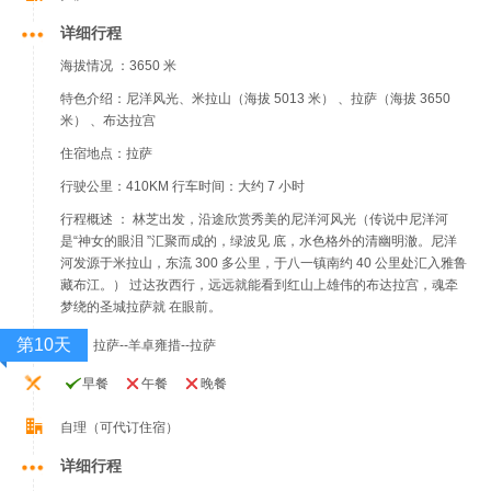
详细行程
海拔情况 ：3650 米
特色介绍：尼洋风光、米拉山（海拔 5013 米） 、拉萨（海拔 3650
米） 、布达拉宫
住宿地点：拉萨
行驶公里：410KM 行车时间：大约 7 小时
行程概述 ： 林芝出发，沿途欣赏秀美的尼洋河风光（传说中尼洋河
是“神女的眼泪 ”汇聚而成的，绿波见 底，水色格外的清幽明澈。尼洋
河发源于米拉山，东流 300 多公里，于八一镇南约 40 公里处汇入雅鲁
藏布江。） 过达孜西行，远远就能看到红山上雄伟的布达拉宫，魂牵
梦绕的圣城拉萨就 在眼前。
第10天
拉萨--羊卓雍措--拉萨
早餐
午餐
晚餐
自理（可代订住宿）
详细行程