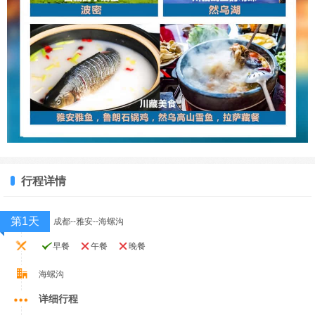
行程详情
第1天
成都--雅安--海螺沟
早餐
午餐
晚餐
海螺沟
详细行程