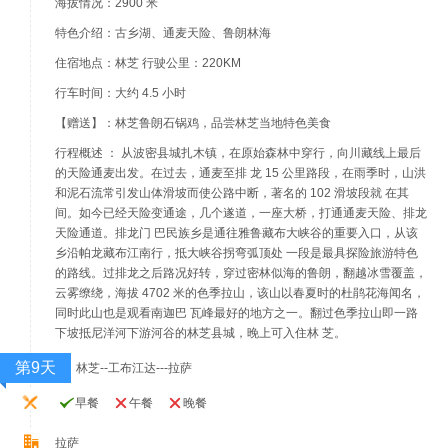
海拔情况：2900 米
特色介绍：古乡湖、通麦天险、鲁朗林海
住宿地点：林芝 行驶公里：220KM
行车时间：大约 4.5 小时
【赠送】：林芝鲁朗石锅鸡，品尝林芝当地特色美食
行程概述 ： 从波密县城扎木镇，在原始森林中穿行，向川藏线上最后
的天险通麦出发。在过去，通麦至排 龙 15 公里路段，在雨季时，山洪
和泥石流常引发山体滑坡而使公路中断，著名的 102 滑坡段就 在其
间。如今已经天险变通途，几个遂道，一座大桥，打通通麦天险、排龙
天险通道。排龙门 巴民族乡是通往雅鲁藏布大峡谷的重要入口，从该
乡沿帕龙藏布江南行，抵大峡谷拐弯弧顶处 一段是最具探险旅游特色
的路线。过排龙之后路况好转，穿过密林似海的鲁朗，翻越冰雪覆盖，
云雾缭绕，海拔 4702 米的色季拉山，该山以春夏时的杜鹃花海闻名，
同时此山也是观看南迦巴 瓦峰最好的地方之一。翻过色季拉山即一路
下坡抵尼洋河下游河谷的林芝县城，晚上可入住林 芝。
第9天
林芝--工布江达---拉萨
早餐
午餐
晚餐
拉萨