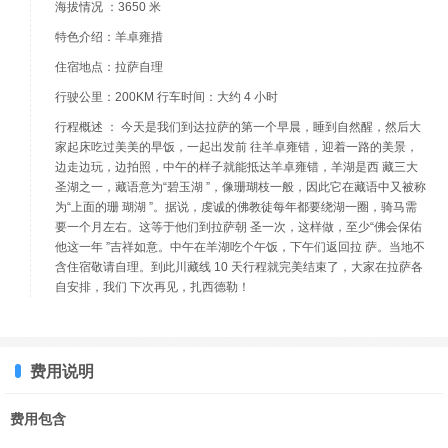
海拔情况 ：3650 米
特色介绍：羊卓雍措
住宿地点：拉萨自理
行驶公里：200KM 行车时间：大约 4 小时
行程概述 ： 今天是我们到达拉萨的第一个早晨，睡到自然醒，然后大
家起床吃过美美的早饭，一起出发前 往羊卓雍错，迎着一路的美景，
边走边玩，边拍照，中午的样子就能抵达羊卓雍错，羊湖是西 藏三大
圣湖之一，藏语意为“碧玉湖 ”，像珊瑚枝一般，因此它在藏语中又被称
为“上面的珊 瑚湖 ”。据说，虔诚的佛教徒每年都要绕湖一圈，骑马需
要一个月左右。这等于他们到拉萨朝 圣一次，这样做，至少“佛会保佑
他这一年 ”吉祥如意。中午在羊湖吃个午饭，下午们返回拉 萨。当地不
含住宿敬请自理。到此川藏线 10 天行程就完美结束了，大家在拉萨各
自安排，我们 下次再见，扎西德勒！
费用说明
费用包含