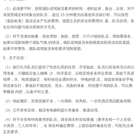
（1）必须要守时，按照领队或驾驶员要求的时间，准时起床，集合，出发。对于
未按照规定时间集合的队员， 超过 15 分钟视为自愿放弃后续行程，可以按照
《退款标准》退还还未产生的费用。退团之后的安全和费用问 题，队员自理。发
生任何问题与俱乐部操作方无关。
（2）对于充满负能量，喜欢埋怨，抱怨，指责，斤斤计较的队员，请慎重报名，
如果出现影响整个团队气氛 的情况，领队或驾驶员有权根据实际情况劝其退团。
如果不听警告，领队或驾驶员有权要求强制退团。
5、关于住宿：
（1）旅行社为队员们提供了性价比高的住宿，尽管如此，队员们应该有充分的心
理准备，川藏线沿途人烟稀 少，经济落后，沿线宾馆多未评定星级，因处于高原
地带，水、电资源缺乏，有时候也会遇到停水、停电的情 况，请提前准备好手电
筒或者头灯，要做好不能洗澡、洗头、洗脸的准备，特别爱干净的队员，可以携
带睡袋 内胆，以备不时之需。
（2）地处藏区，宾馆设施不全，一次拖鞋、吹风机、一次性酒店用品配备有限。
（3）几乎所有宾馆，都没有电梯和提行李服务，敬请自理。
（4）对于住宿有特殊要求的队员，请在报名时告知客服（要求全程一个人住宿，
大床房，三人间等等），在 报名时确定费用，上团后临时修改住宿，可能无法满
足其要求。