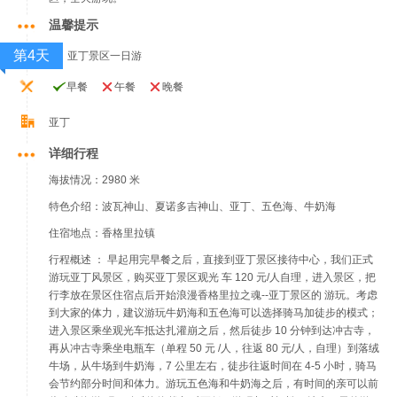
温馨提示
第4天
亚丁景区一日游
早餐
午餐
晚餐
亚丁
详细行程
海拔情况：2980 米
特色介绍：波瓦神山、夏诺多吉神山、亚丁、五色海、牛奶海
住宿地点：香格里拉镇
行程概述 ： 早起用完早餐之后，直接到亚丁景区接待中心，我们正式
游玩亚丁风景区，购买亚丁景区观光 车 120 元/人自理，进入景区，把
行李放在景区住宿点后开始浪漫香格里拉之魂--亚丁景区的 游玩。考虑
到大家的体力，建议游玩牛奶海和五色海可以选择骑马加徒步的模式；
进入景区乘坐观光车抵达扎灌崩之后，然后徒步 10 分钟到达冲古寺，
再从冲古寺乘坐电瓶车（单程 50 元 /人，往返 80 元/人，自理）到落绒
牛场，从牛场到牛奶海，7 公里左右，徒步往返时间在 4-5 小时，骑马
会节约部分时间和体力。游玩五色海和牛奶海之后，有时间的亲可以前