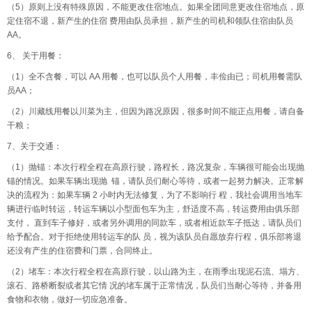
（5）原则上没有特殊原因，不能更改住宿地点。如果全团同意更改住宿地点，原
定住宿不退，新产生的住宿 费用由队员承担，新产生的司机和领队住宿由队员
AA。
6、 关于用餐：
（1）全不含餐，可以 AA 用餐，也可以队员个人用餐，丰俭由已；司机用餐需队
员AA；
（2）川藏线用餐以川菜为主，但因为路况原因，很多时间不能正点用餐，请自备
干粮；
7、关于交通：
（1）抛锚：本次行程全程在高原行驶，路程长，路况复杂，车辆很可能会出现抛
锚的情况。如果车辆出现抛 锚，请队员们耐心等待，或者一起努力解决。正常解
决的流程为：如果车辆 2 小时内无法修复，为了不影响行 程，我社会调用当地车
辆进行临时转运，转运车辆以小型面包车为主，舒适度不高，转运费用由俱乐部
支付， 直到车子修好，或者另外调用的同款车，或者相近款车子抵达，请队员们
给予配合。对于拒绝使用转运车的队 员，视为该队员自愿放弃行程，俱乐部将退
还没有产生的住宿费和门票，合同终止。
（2）堵车：本次行程全程在高原行驶，以山路为主，在雨季出现泥石流、塌方、
滚石、路桥断裂或者其它情 况的堵车属于正常情况，队员们当耐心等待，并备用
食物和衣物，做好一切应急准备。